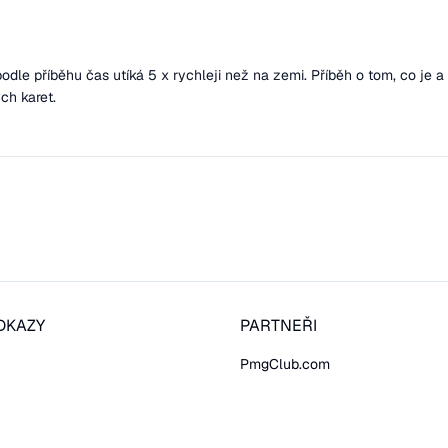
dle příběhu čas utíká 5 x rychleji než na zemi. Příběh o tom, co je a n
ch karet.
DKAZY
PARTNEŘI
PmgClub.com