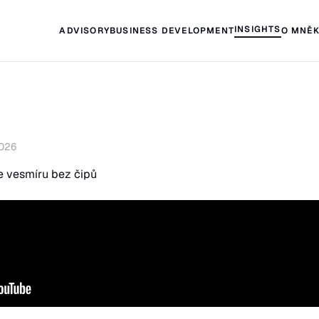
INSIGHTS
ADVISORY
BUSINESS DEVELOPMENT
O MNĚ
2026
e vesmíru bez čipů