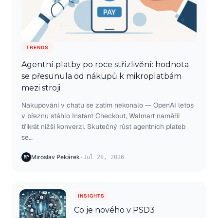
TRENDS
Agentní platby po roce střízlivění: hodnota
se přesunula od nákupů k mikroplatbám
mezi stroji
Nakupování v chatu se zatím nekonalo — OpenAI letos
v březnu stáhlo Instant Checkout, Walmart naměřil
třikrát nižší konverzi. Skutečný růst agentních plateb
se…
Miroslav Pekárek
·
Jul 28, 2026
MP
INSIGHTS
Co je nového v PSD3