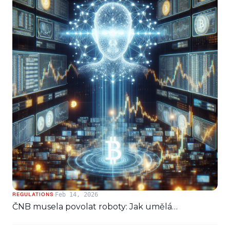
·
Feb 14, 2026
REGULATIONS
ČNB musela povolat roboty: Jak umělá
inteligence zachránila licencování českého krypta