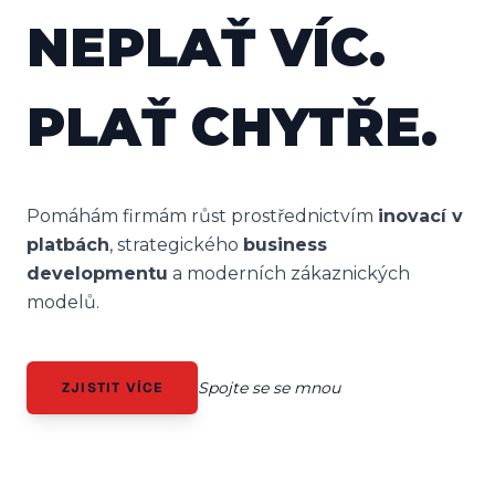
NEPLAŤ VÍC.
PLAŤ CHYTŘE.
Pomáhám firmám růst prostřednictvím
inovací v
platbách
, strategického
business
developmentu
a moderních zákaznických
modelů.
Spojte se se mnou
ZJISTIT VÍCE