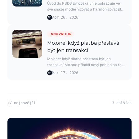
Úvod do PSD3 Evropská unie pokračuje ve
své snaze modernizovat a harmonizovat pl…
Apr 26, 2026
MP
INNOVATION
Mo.one: když platba přestává
být jen transakcí
Mo.one: když platba přestává být jen
transakcí Mo.one přináší nový pohled na to,…
Mar 17, 2026
MP
// nejnovější
3
dalších