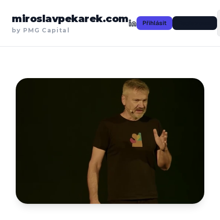
miroslavpekarek.com
Přihlásit
Registrovat
by PMG Capital