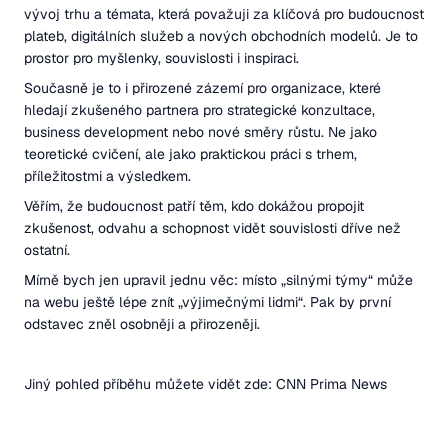
vývoj trhu a témata, která považuji za klíčová pro budoucnost
plateb, digitálních služeb a nových obchodních modelů. Je to
prostor pro myšlenky, souvislosti i inspiraci.
Současně je to i přirozené zázemí pro organizace, které
hledají zkušeného partnera pro strategické konzultace,
business development nebo nové směry růstu. Ne jako
teoretické cvičení, ale jako praktickou práci s trhem,
příležitostmi a výsledkem.
Věřím, že budoucnost patří těm, kdo dokážou propojit
zkušenost, odvahu a schopnost vidět souvislosti dříve než
ostatní.
Mírně bych jen upravil jednu věc: místo „silnými týmy“ může
na webu ještě lépe znít „výjimečnými lidmi“. Pak by první
odstavec zněl osobněji a přirozeněji.
Jiný pohled příběhu můžete vidět zde:
CNN Prima News