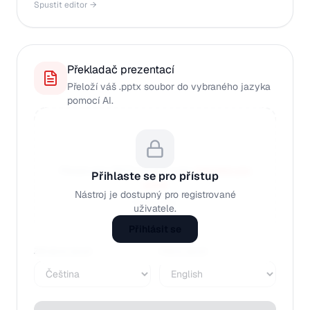
Spustit editor →
Překladač prezentací
Přeloží váš .pptx soubor do vybraného jazyka
pomocí AI.
Přetáhněte PPTX soubor nebo
klikněte pro
Přihlaste se pro přístup
výběr
Nástroj je dostupný pro registrované
Pouze .pptx
uživatele.
Přihlásit se
Zdrojový jazyk
Cílový jazyk