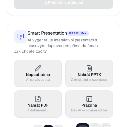
Přeložit a stáhnout
Smart Presentation
PREMIUM+
AI vygeneruje interaktivní prezentaci s
hlasovým doprovodem přímo do feedu.
Jak chcete začít?
Napsat téma
Nahrát PPTX
AI se vás zeptá
Z existující prezentace
Nahrát PDF
Prázdná
Z dokumentu
Bez AI — rovnou editor