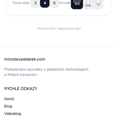
3
4
5
Počet slidů:
Formát:
16:9
1:1
9:16
Chcete více?
Upgradujte plán
.
miroslavpekarek.com
Profesionální poznatky o platebních technologiích
a fintech inovacích.
RYCHLÉ ODKAZY
Domů
Blog
Videoblog