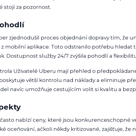
é stojí za pozornost.
ohodlí
er zjednodušil proces objednání dopravy tím, že u
 z mobilní aplikace. Toto odstranilo potřebu hledat t
. Dostupnost služby 24/7 zvýšila pohodlí a flexibilitu
rola Uživatelé Uberu mají přehled o předpokládané 
poskytuje větší kontrolu nad náklady a eliminuje pře
del navíc umožňuje cestujícím volit si kvalitu a bez
pekty
 často nabízí ceny, které jsou konkurenceschopné ve
é oceňování, ačkoli někdy kritizované, zajišťuje, že