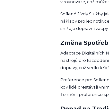
v rovnováze, což může 
Sdílené Jízdy Služby ja
náklady pro jednotlivce
snižuje dopravní zácpy
Změna Spotřebi
Adaptace Digitálních Ná
nástrojů pro každodenn
dopravy, což vedlo k ši
Preference pro Sdílen
kdy lidé přestávají vní
To mění preference spo
Dopad na Tradi