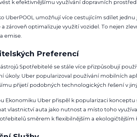
vést k efektivnějšímu využívání dopravních prostřed
ko UberPOOL umožňují více cestujícím sdílet jednu j
 a zároveň optimalizuje využití vozidel. To nejen zle
 a emise.
telských Preferencí
strojů Spotřebitelé se stále více přizpůsobují použí
í úkoly. Uber popularizoval používání mobilních apl
ršímu přijetí podobných technologických řešení v jin
ou Ekonomiku Uber přispěl k popularizaci konceptu
mat vlastnictví auta jako nutnost a místo toho využíva
třebitelů směrem k flexibilnějším a ekologičtějším
ční Služby