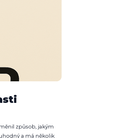
asti
oměnil způsob, jakým
ruhodný a má několik