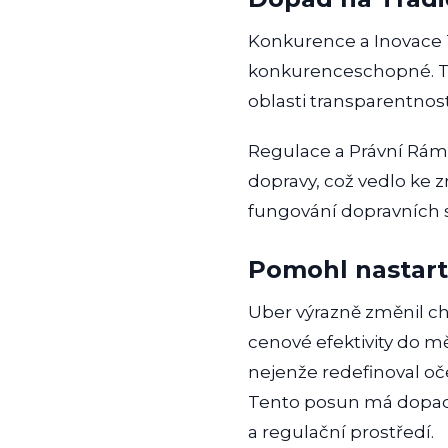
Konkurence a Inovace Tr
konkurenceschopné. To 
oblasti transparentnost
Regulace a Právní Ráme
dopravy, což vedlo k
fungování dopravních sl
Pomohl nastar
Uber výrazně změnil cho
cenové efektivity do m
nejenže redefinoval oče
Tento posun má dopad n
a regulační prostředí.