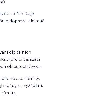
ků.
ízdu, což snižuje
vňuje dopravu, ale také
vání digitálních
ikací pro organizaci
ých oblastech života.
 sdílené ekonomiky,
jí služby na vyžádání.
 řešením.