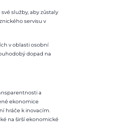
své služby, aby zůstaly
znického servisu v
ch v oblasti osobní
dlouhodobý dopad na
ransparentnosti a
ílené ekonomice
ní hráče k inovacím.
aké na širší ekonomické