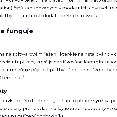
ý chytrý telefon na platební terminál. Tato techn
tion) čipů zabudovaných v moderních chytrých te
 platby bez nutnosti dodatečného hardwaru.
ne funguje
na na softwarovém řešení, které je nainstalováno v 
ciální aplikaci, která je certifikována karetními aso
ace umožňuje přijímat platby přímo prostřednictvím
 terminálů.
kty
 prvkem této technologie. Tap to phone využívá pokr
la bezpečný přenos dat. Platby jsou zpracovávány v re
dána na zařízení obchodníka.