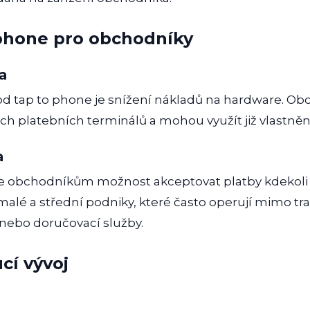
phone pro obchodníky
a
od tap to phone je snížení nákladů na hardware. O
ch platebních terminálů a mohou využít již vlastněn
a
e obchodníkům možnost akceptovat platby kdekoli a 
malé a střední podniky, které často operují mimo tr
y nebo doručovací služby.
cí vývoj