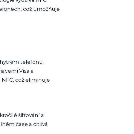
ologie využívá NFC
lefonech, což umožňuje
chytrém telefonu.
ciacemi Visa a
 NFC, což eliminuje
očilé šifrování a
álném čase a citlivá