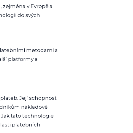
, zejména v Evropě a
hnologii do svých
i platebními metodami a
lší platformy a
plateb. Její schopnost
hodníkům nákladově
. Jak tato technologie
lasti platebních