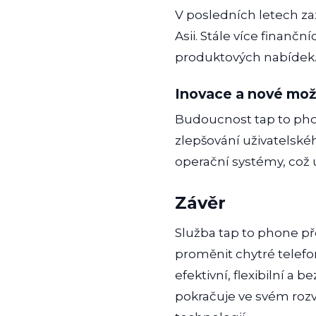
V posledních letech za
Asii. Stále více finančn
produktových nabídek
Inovace a nové mož
Budoucnost tap to phon
zlepšování uživatelské
operační systémy, což u
Závěr
Služba tap to phone př
proměnit chytré telef
efektivní, flexibilní a
pokračuje ve svém rozv