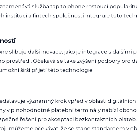
znamenává služba tap to phone rostoucí popularitu
ích institucí a fintech společností integruje tuto tec
.
nosti
e slibuje další inovace, jako je integrace s dalším
ho prostředí. Očekává se také zvýšení podpory pro da
možní širší přijetí této technologie.
edstavuje významný krok vpřed v oblasti digitálních 
ony v plnohodnotné platební terminály nabízí obc
 bezpečné řešení pro akceptaci bezkontaktních plateb
oji, můžeme očekávat, že se stane standardem v ob