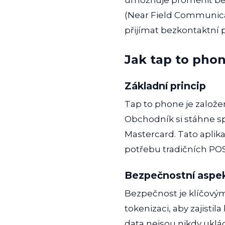
umožňuje proměnit běžn
(Near Field Communica
přijímat bezkontaktní
Jak tap to pho
Základní princip
Tap to phone je založe
Obchodník si stáhne spe
Mastercard. Tato aplik
potřebu tradičních POS
Bezpečnostní aspe
Bezpečnost je klíčovým
tokenizaci, aby zajisti
data nejsou nikdy uklá