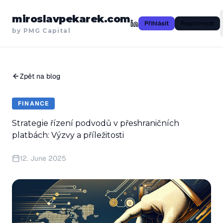
miroslavpekarek.com
Přihlásit
Registrovat
by PMG Capital
Zpět na blog
FINANCE
Strategie řízení podvodů v přeshraničních
platbách: Výzvy a příležitosti
12. June 2025