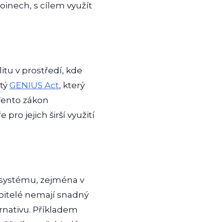
oinech, s cílem využít
itu v prostředí, kde
atý
GENIUS Act
, který
 Tento zákon
pro jejich širší využití
kosystému, zejména v
ebitelé nemají snadný
rnativu. Příkladem