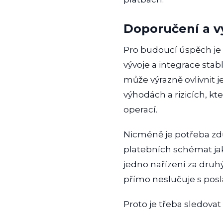
Doporučení a 
Pro budoucí úspěch je k
vývoje a integrace stab
může výrazně ovlivnit j
výhodách a rizicích, kt
operací.
Nicméně je potřeba zdů
platebních schémat jako
jedno nařízení za druhý
přímo neslučuje s posl
Proto je třeba sledovat 