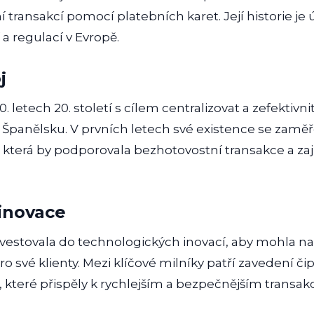
transakcí pomocí platebních karet. Její historie je 
a regulací v Evropě.
j
. letech 20. století s cílem centralizovat a zefektivn
Španělsku. V prvních letech své existence se zaměř
y, která by podporovala bezhotovostní transakce a za
inovace
nvestovala do technologických inovací, aby mohla n
o své klienty. Mezi klíčové milníky patří zavedení č
 které přispěly k rychlejším a bezpečnějším transak