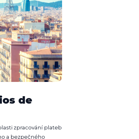
ios de
lasti zpracování plateb
ního a bezpečného