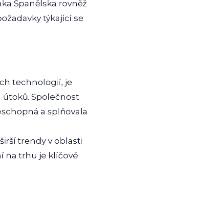
anka Španělska rovněž
požadavky týkající se
ch technologií, je
h útoků. Společnost
eschopná a splňovala
irší trendy v oblasti
 na trhu je klíčové