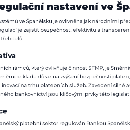
egulační nastavení ve Š
stémů ve Španělsku je ovlivněna jak národními předp
gulací je zajistit bezpečnost, efektivitu a transpare
řebitelů.
ativa
ních rámců, který ovlivňuje činnost STMP, je Směrni
směrnice klade důraz na zvýšení bezpečnosti plateb,
 inovací na trhu platebních služeb. Zavedení silné 
ého bankovnictví jsou klíčovými prvky této legislati
ce
panělský platební sektor regulován Bankou Španělska