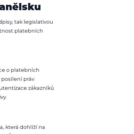
panělsku
isy, tak legislativou
ntnost platebních
ce o platebních
 posílení práv
autentizace zákazníků
vy.
, která dohlíží na