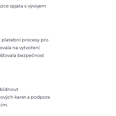
úzce spjata s vývojem
it platební procesy pro
ovala na vytvoření
jišťovala bezpečnost
abídnout
ipových karet a podpora
cím.