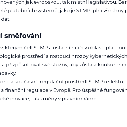
anovených jak evropskou, tak místní legislativou. B
telé platebních systémů, jako je STMP, plní všechny 
dat.
í směřování
, kterým čelí STMP a ostatní hráči v oblasti platební
ologické prostředí a rostoucí hrozby kybernetickýc
 a přizpůsobovat své služby, aby zůstala konkurenc
adavky.
torie a současné regulační prostředí STMP reflektují š
a finanční regulace v Evropě. Pro úspěšné fungování
ické inovace, tak změny v právním rámci.