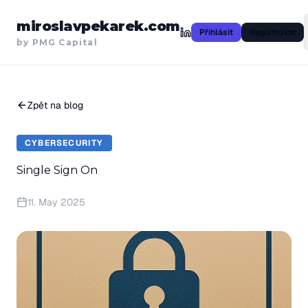
miroslavpekarek.com
Přihlásit
Registrovat
by PMG Capital
Zpět na blog
CYBERSECURITY
Single Sign On
11. May 2025