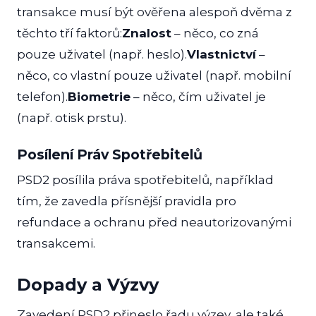
transakce musí být ověřena alespoň dvěma z
těchto tří faktorů:
Znalost
– něco, co zná
pouze uživatel (např. heslo).
Vlastnictví
–
něco, co vlastní pouze uživatel (např. mobilní
telefon).
Biometrie
– něco, čím uživatel je
(např. otisk prstu).
Posílení Práv Spotřebitelů
PSD2 posílila práva spotřebitelů, například
tím, že zavedla přísnější pravidla pro
refundace a ochranu před neautorizovanými
transakcemi.
Dopady a Výzvy
Zavedení PSD2 přineslo řadu výzev, ale také