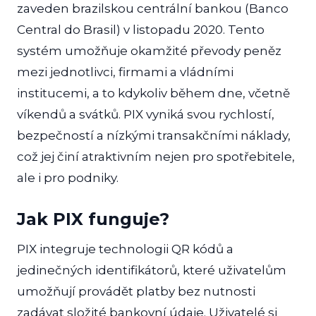
zaveden brazilskou centrální bankou (Banco
Central do Brasil) v listopadu 2020. Tento
systém umožňuje okamžité převody peněz
mezi jednotlivci, firmami a vládními
institucemi, a to kdykoliv během dne, včetně
víkendů a svátků. PIX vyniká svou rychlostí,
bezpečností a nízkými transakčními náklady,
což jej činí atraktivním nejen pro spotřebitele,
ale i pro podniky.
Jak PIX funguje?
PIX integruje technologii QR kódů a
jedinečných identifikátorů, které uživatelům
umožňují provádět platby bez nutnosti
zadávat složité bankovní údaje. Uživatelé si