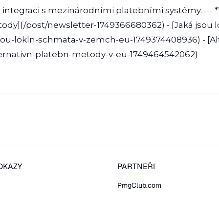
h integraci s mezinárodními platebními systémy. --- **
ody](/post/newsletter-1749366680362) - [Jaká jsou 
sou-lokln-schmata-v-zemch-eu-1749374408936) - [Alt
ternativn-platebn-metody-v-eu-1749464542062)
DKAZY
PARTNEŘI
PmgClub.com