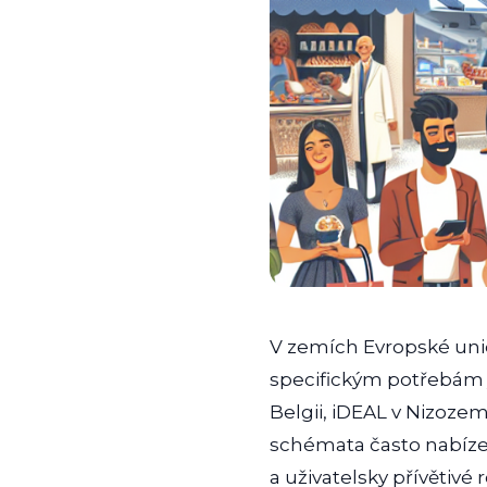
V zemích Evropské unie
specifickým potřebám j
Belgii, iDEAL v Nizoze
schémata často nabízej
a uživatelsky přívětivé