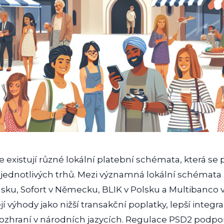
 existují různé lokální platební schémata, která se 
ednotlivých trhů. Mezi významná lokální schémata 
msku, Sofort v Německu, BLIK v Polsku a Multibanco 
í výhody jako nižší transakční poplatky, lepší integ
 rozhraní v národních jazycích. Regulace PSD2 podpo