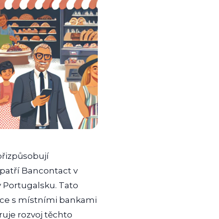
přizpůsobují
patří Bancontact v
v Portugalsku. Tato
race s místními bankami
ruje rozvoj těchto