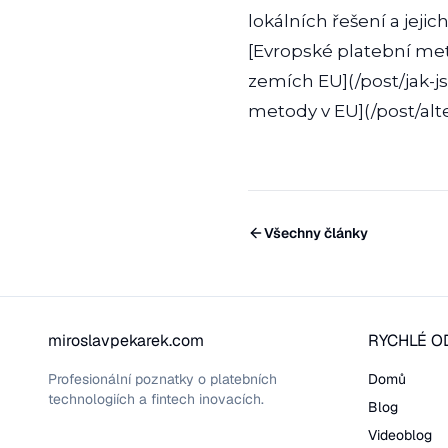
lokálních řešení a jejic
[Evropské platební met
zemích EU](/post/jak-j
metody v EU](/post/al
Všechny články
miroslavpekarek.com
RYCHLÉ O
Profesionální poznatky o platebních
Domů
technologiích a fintech inovacích.
Blog
Videoblog