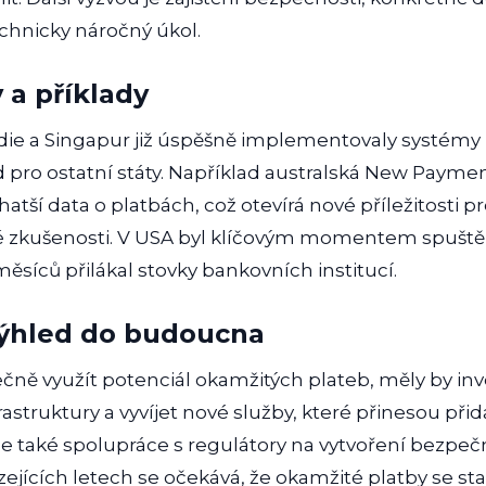
echnicky náročný úkol.
 a příklady
ndie a Singapur již úspěšně implementovaly systémy 
d pro ostatní státy. Například australská New Payme
ší data o platbách, což otevírá nové příležitosti pr
ké zkušenosti. V USA byl klíčovým momentem spuš
ěsíců přilákal stovky bankovních institucí.
výhled do budoucna
ně využít potenciál okamžitých plateb, měly by inv
rastruktury a vyvíjet nové služby, které přinesou př
de také spolupráce s regulátory na vytvoření bezpeč
jících letech se očekává, že okamžité platby se s