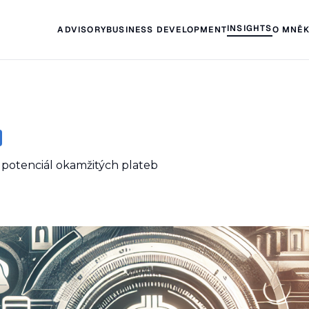
INSIGHTS
ADVISORY
BUSINESS DEVELOPMENT
O MNĚ
potenciál okamžitých plateb