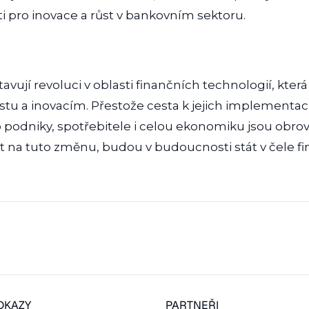
ti pro inovace a růst v bankovním sektoru.
vují revoluci v oblasti finančních technologií, kte
růstu a inovacím. Přestože cesta k jejich implementa
 podniky, spotřebitele i celou ekonomiku jsou obrov
t na tuto změnu, budou v budoucnosti stát v čele f
DKAZY
PARTNEŘI