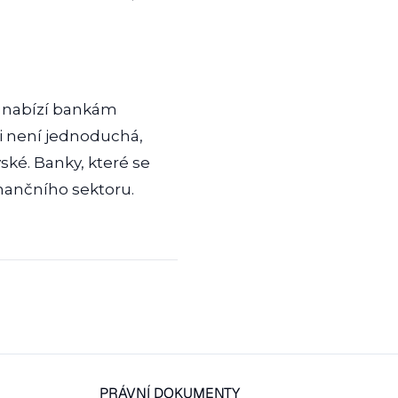
rá nabízí bankám
ci není jednoduchá,
ské. Banky, které se
inančního sektoru.
PRÁVNÍ DOKUMENTY