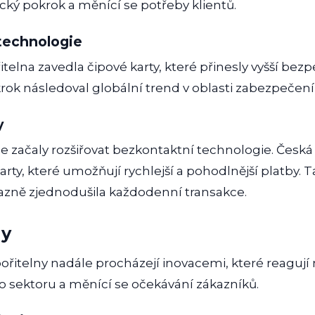
cký pokrok a měnící se potřeby klientů.
technologie
telna zavedla čipové karty, které přinesly vyšší bezp
 krok následoval globální trend v oblasti zabezpečen
y
se začaly rozšiřovat bezkontaktní technologie. Česká
rty, které umožňují rychlejší a pohodlnější platby. 
azně zjednodušila každodenní transakce.
dy
ořitelny nadále procházejí inovacemi, které reagují n
o sektoru a měnící se očekávání zákazníků.