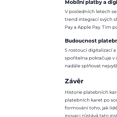
Mobilní platby a dig
V posledních letech se
trend integrací svých 
Pay a Apple Pay. Tím pos
Budoucnost platebn
S rostoucí digitalizací
spořitelna pokračuje v i
nadále splňovat nejvyšš
Závěr
Historie platebních kar
platebních karet po sou
formování toho, jak lid
inovaci zůstává tato in