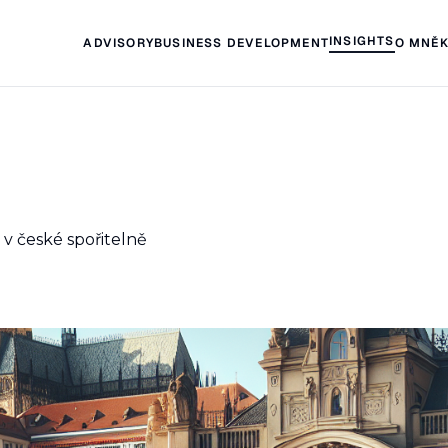
INSIGHTS
ADVISORY
BUSINESS DEVELOPMENT
O MNĚ
 v české spořitelně