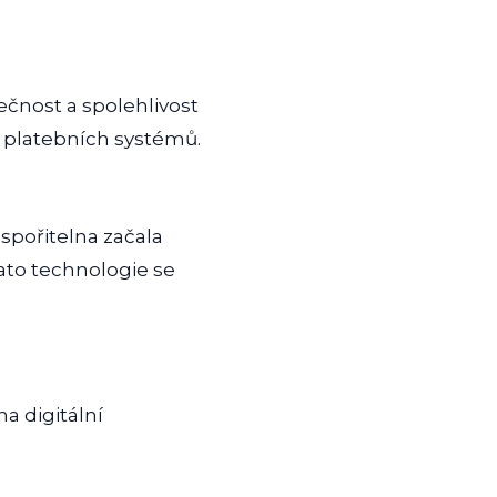
ečnost a spolehlivost
í platebních systémů.
 spořitelna začala
Tato technologie se
a digitální