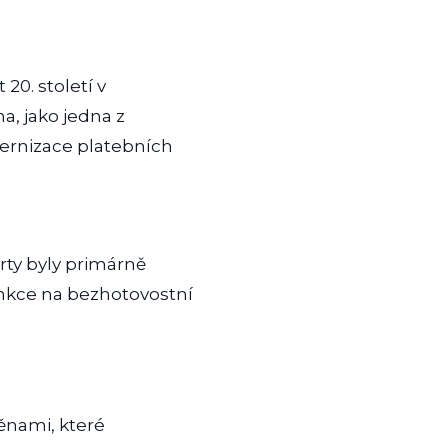
20. století v
, jako jedna z
dernizace platebních
arty byly primárně
unkce na bezhotovostní
ěnami, které