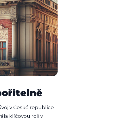
pořitelně
ývoj v České republice
ála klíčovou roli v