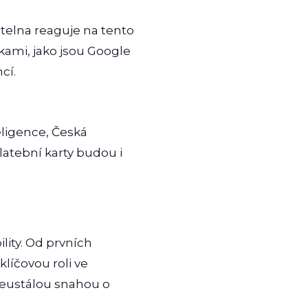
itelna reaguje na tento
kami, jako jsou Google
cí.
teligence, Česká
platební karty budou i
lity. Od prvních
klíčovou roli ve
 neustálou snahou o