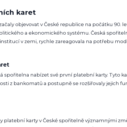
ních karet
začaly objevovat v České republice na počátku 90. let 
litického a ekonomického systému. Česká spořitelna
institucí v zemi, rychle zareagovala na potřebu mo
aret
á spořitelna nabízet své první platební karty. Tyto k
osti z bankomatů a postupně se rozšiřovaly jejich f
y platební karty v České spořitelně významnými zm