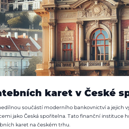
atebních karet v České s
 nedílnou součástí moderního bankovnictví a jejich v
cemi jako Česká spořitelna. Tato finanční instituce hr
tebních karet na českém trhu.