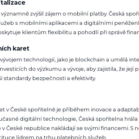
italizace
 významně zvýšil zájem o mobilní platby. Česká spoř
služeb s mobilními aplikacemi a digitálními peněžen
kytuje klientům flexibilitu a pohodlí při správě finan
ích karet
 a vývojem technologií, jako je blockchain a umělá in
nvesticích do výzkumu a vývoje, aby zajistila, že její 
í standardy bezpečnosti a efektivity.
et v České spořitelně je příběhem inovace a adaptabi
časné digitální technologie, Česká spořitelna hrála 
é v České republice nakládají se svými financemi. S
stituce lídrem na trhu platebních služeb.