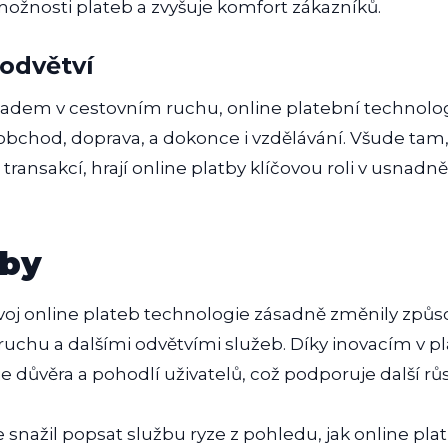
možnosti plateb a zvyšuje komfort zákazníků.
 odvětví
adem v cestovním ruchu, online platební technologie 
oobchod, doprava, a dokonce i vzdělávání. Všude tam,
ransakcí, hrají online platby klíčovou roli v usnadně
tby
j online plateb technologie zásadně změnily způso
 ruchu a dalšími odvětvími služeb. Díky inovacím v p
e důvěra a pohodlí uživatelů, což podporuje další růs
 snažil popsat službu ryze z pohledu, jak online pl