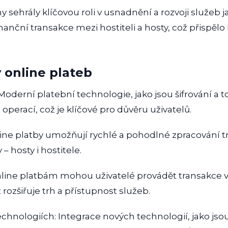
 sehrály klíčovou roli v usnadnění a rozvoji služeb 
nanční transakce mezi hostiteli a hosty, což přispělo 
 online plateb
oderní platební technologie, jako jsou šifrování a to
perací, což je klíčové pro důvěru uživatelů.
ine platby umožňují rychlé a pohodlné zpracování tr
– hosty i hostitele.
nline platbám mohou uživatelé provádět transakce 
 rozšiřuje trh a přístupnost služeb.
echnologiích: Integrace nových technologií, jako js