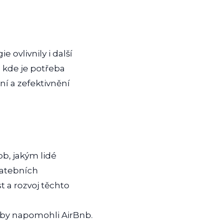
ovlivnily i další
 kde je potřeba
ní a zefektivnění
b, jakým lidé
latebních
t a rozvoj těchto
atby napomohli AirBnb.