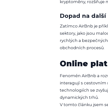
kryptoměny, rozšiřuje 
Dopad na další
Zatímco AirBnb je příkl
sektory, jako jsou mal
rychlých a bezpečných t
obchodních procesů.
Online pla
Fenomén AirBnb a rozvo
interagují s cestovním
technologiích se zvyšuj
dynamických trhů.
V tomto článku jsem se