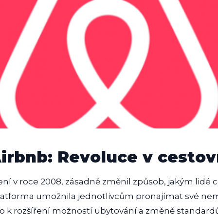
rbnb: Revoluce v cesto
ní v roce 2008, zásadně změnil způsob, jakým lidé ce
latforma umožnila jednotlivcům pronajímat své nem
o k rozšíření možností ubytování a změně standard