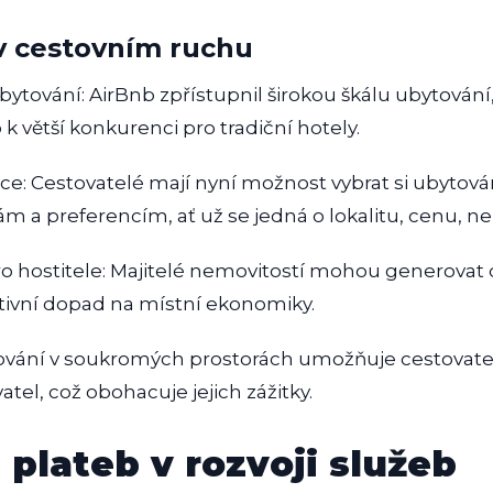
v cestovním ruchu
bytování: AirBnb zpřístupnil širokou škálu ubytování
o k větší konkurenci pro tradiční hotely.
zace: Cestovatelé mají nyní možnost vybrat si ubytová
m a preferencím, ať už se jedná o lokalitu, cenu, n
o hostitele: Majitelé nemovitostí mohou generovat
tivní dopad na místní ekonomiky.
ování v soukromých prostorách umožňuje cestovatel
el, což obohacuje jejich zážitky.
 plateb v rozvoji služeb