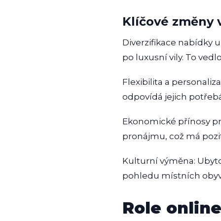
Klíčové změny 
Diverzifikace nabídky u
po luxusní vily. To vedl
Flexibilita a personali
odpovídá jejich potřebá
Ekonomické přínosy pr
pronájmu, což má pozi
Kulturní výměna: Ubyt
pohledu místních obyvat
Role online