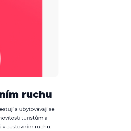
vním ruchu
stují a ubytovávají se
ovitosti turistům a
ů v cestovním ruchu.