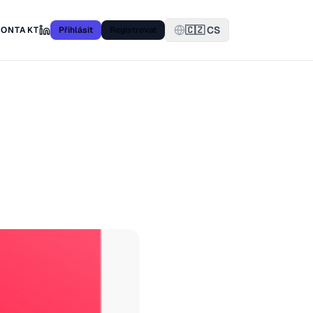
🇨🇿 CS
KONTAKT
Přihlásit
Registrovat