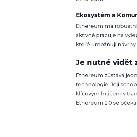
Ekosystém a Komun
Ethereum má robustní 
aktivně pracuje na vy
které umožňují návrhy
Je nutné vidět 
Ethereum zůstává jedno
technologie. Její schop
klíčovým hráčem v tran
Ethereum 2.0 se očekáv