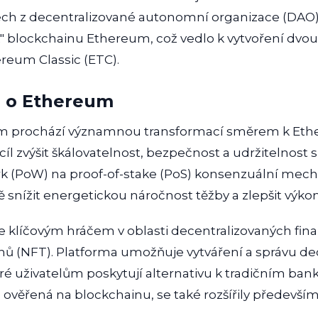
rech z decentralizované autonomní organizace (DAO
k" blockchainu Ethereum, což vedlo k vytvoření dvo
reum Classic (ETC).
a o Ethereum
 prochází významnou transformací směrem k Ethere
cíl zvýšit škálovatelnost, bezpečnost a udržitelnost 
rk (PoW) na proof-of-stake (PoS) konsenzuální mec
snížit energetickou náročnost těžby a zlepšit výkon 
 klíčovým hráčem v oblasti decentralizovaných finan
ů (NFT). Platforma umožňuje vytváření a správu de
teré uživatelům poskytují alternativu k tradičním b
va ověřená na blockchainu, se také rozšířily předev