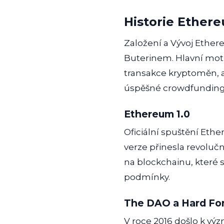
Historie Ether
Založení a Vývoj Ethe
Buterinem. Hlavní moti
transakce kryptoměn, a
úspěšné crowdfundingové
Ethereum 1.0
Oficiální spuštění Ethe
verze přinesla revoluč
na blockchainu, které 
podmínky.
The DAO a Hard Fo
V roce 2016 došlo k v