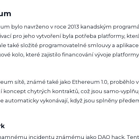
eum
reum bylo navrženo v roce 2013 kanadským program
vací pro jeho vytvoření byla potřeba platformy, kte
le také složité programovatelné smlouvy a aplikace
 kolo, které zajistilo financování vývoje platformy
reum sítě, známé také jako Ethereum 1.0, proběhlo v
ní koncept chytrých kontraktů, což jsou samo-vyplňu
se automaticky vykonávají, když jsou splněny před
rk
ýznamnému incidentu známému jako DAO hack. Tento