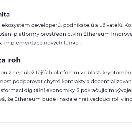
ita
ekosystém developerů, podnikatelů a uživatelů. 
lepšení platformy prostřednictvím Ethereum Improve
 a implementace nových funkcí.
za roh
u z nejdůležitějších platforem v oblasti kryptoměn
nost podporovat chytré kontrakty a decentralizované 
sformaci digitální ekonomiky. S pokračujícím vývo
á, že Ethereum bude i nadále hrát vedoucí roli v in