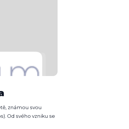
a
ětě, známou svou
s). Od svého vzniku se