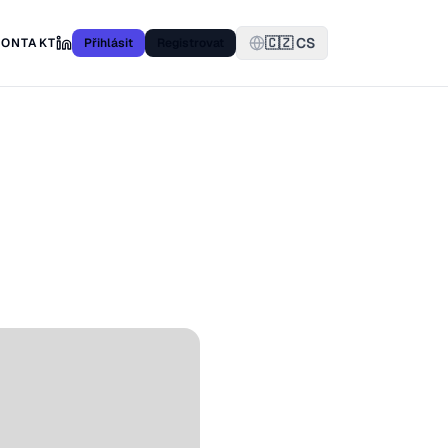
🇨🇿 CS
KONTAKT
Přihlásit
Registrovat