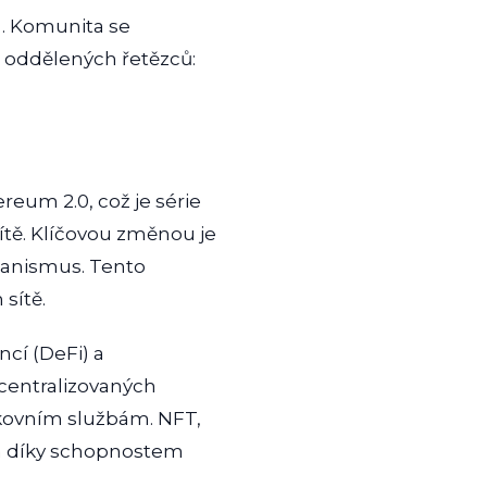
). Komunita se
u oddělených řetězců:
um 2.0, což je série
sítě. Klíčovou změnou je
hanismus. Tento
sítě.
cí (DeFi) a
centralizovaných
ankovním službám. NFT,
ším díky schopnostem