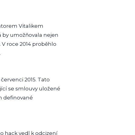
átorem Vitalikem
rá by umožňovala nejen
. V roce 2014 proběhlo
.
 červenci 2015. Tato
jící se smlouvy uložené
em definované
 hack vedl k odcizení