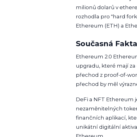
milionů dolarů v ethe
rozhodla pro "hard for
Ethereum (ETH) a Ethe
Současná Fakt
Ethereum 2.0 Ethereum
upgradu, které mají za 
přechod z proof-of-wo
přechod by měl výrazně 
DeFi a NFT Ethereum je
nezaměnitelných token
finančních aplikací, k
unikátní digitální akti
Ethereum.