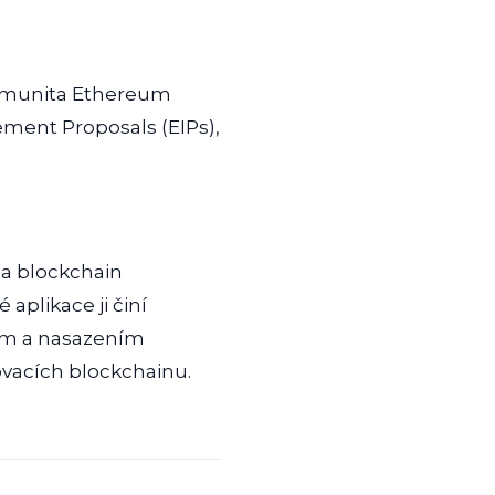
Komunita Ethereum
ment Proposals (EIPs),
 a blockchain
aplikace ji činí
jem a nasazením
ovacích blockchainu.