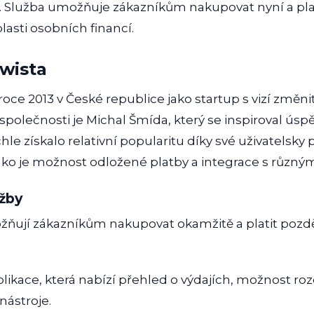
by. Služba umožňuje zákazníkům nakupovat nyní a plati
blasti osobních financí.
Twista
roce 2013 v České republice jako startup s vizí změnit
polečnosti je Michal Šmída, který se inspiroval úsp
chle získalo relativní popularitu díky své uživatelsky p
ako je možnost odložené platby a integrace s různým
užby
ují zákazníkům nakupovat okamžitě a platit pozděj
likace, která nabízí přehled o výdajích, možnost ro
 nástroje.