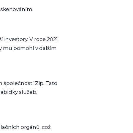
askenováním.
í investory. V roce 2021
 by mu pomohl v dalším
h společností Zip. Tato
nabídky služeb.
ulačních orgánů, což