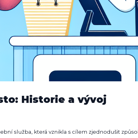
to: Historie a vývoj
atební služba, která vznikla s cílem zjednodušit způs