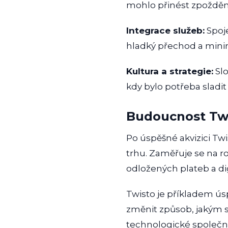
mohlo přinést zpoždění
Integrace služeb:
Spoje
hladký přechod a mini
Kultura a strategie:
Slo
kdy bylo potřeba sladi
Budoucnost Tw
Po úspěšné akvizici Tw
trhu. Zaměřuje se na ro
odložených plateb a dig
Twisto je příkladem ús
změnit způsob, jakým sp
technologické společnos