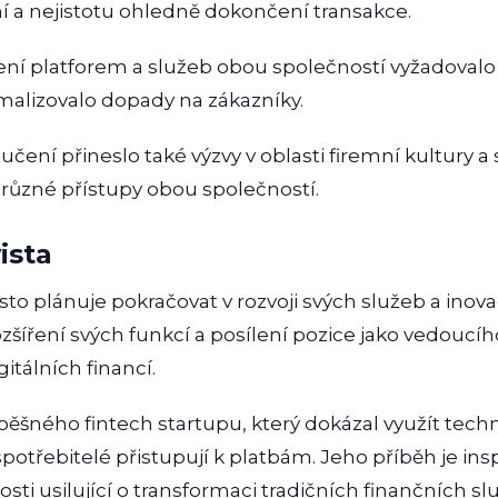
 a nejistotu ohledně dokončení transakce.
ní platforem a služeb obou společností vyžadovalo čas
malizovalo dopady na zákazníky.
učení přineslo také výzvy v oblasti firemní kultury a 
t různé přístupy obou společností.
ista
isto plánuje pokračovat v rozvoji svých služeb a ino
zšíření svých funkcí a posílení pozice jako vedoucího
itálních financí.
pěšného fintech startupu, který dokázal využít tech
otřebitelé přistupují k platbám. Jeho příběh je inspi
ti usilující o transformaci tradičních finančních sl