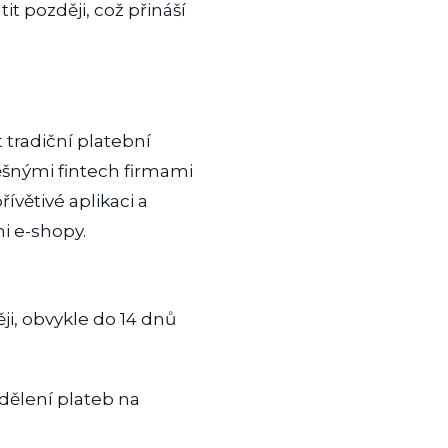
t později, což přináší
 tradiční platební
ěšnými fintech firmami
řívětivé aplikaci a
i e-shopy.
i, obvykle do 14 dnů
zdělení plateb na