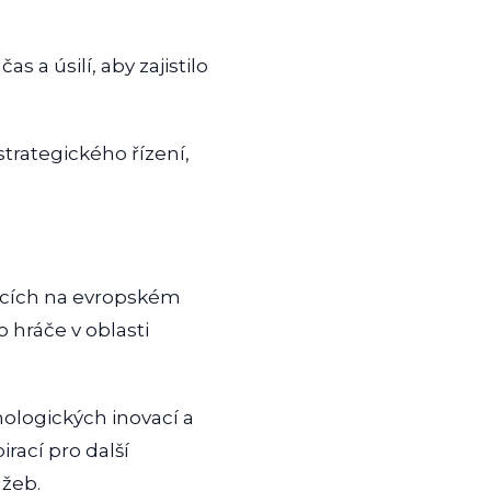
 a úsilí, aby zajistilo
strategického řízení,
vacích na evropském
 hráče v oblasti
nologických inovací a
rací pro další
užeb.