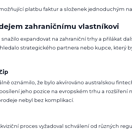
možňující platbu faktur a složenek jednoduchým n
dejem zahraničnímu vlastníkovi
 snažilo expandovat na zahraniční trhy a přilákat dalš
y hledalo strategického partnera nebo kupce, který
Zip
iálně oznámilo, že bylo akvírováno australskou fintec
posílení jeho pozice na evropském trhu a rozšíření 
rodeje nebyl bez komplikací.
kviziční proces vyžadoval schválení od různých reg